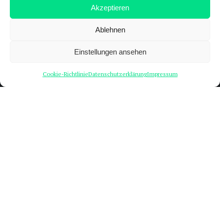
Akzeptieren
Ablehnen
Einstellungen ansehen
Kontakt
Cookie-Richtlinie
Datenschutzerklärung
Impressum
Anton-Wilhelm-Amo-Straße 39, 10117 Berlin
geschaeftsfuehrung@didaktik-der-
mathematik.de
Kontaktformular
Fehler melden